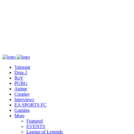
เกี่ยวกับ
สื่อ
T&C
ติดต่อเรา
Valorant
Dota 2
RoV
PUBG
Anime
Cosplay
Interviews
EA SPORTS FC
Gaming
More
Featured
EVENTS
League of Legends