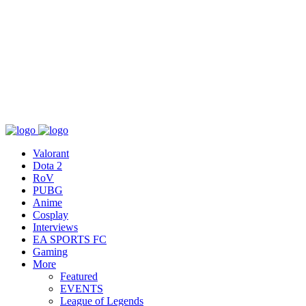
เกี่ยวกับ
สื่อ
T&C
ติดต่อเรา
Valorant
Dota 2
RoV
PUBG
Anime
Cosplay
Interviews
EA SPORTS FC
Gaming
More
Featured
EVENTS
League of Legends