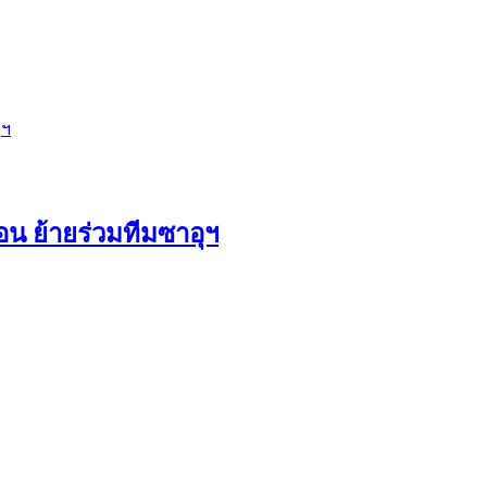
อน ย้ายร่วมทีมซาอุฯ