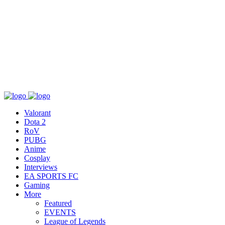
เกี่ยวกับ
สื่อ
T&C
ติดต่อเรา
Valorant
Dota 2
RoV
PUBG
Anime
Cosplay
Interviews
EA SPORTS FC
Gaming
More
Featured
EVENTS
League of Legends