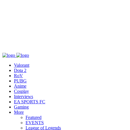
เกี่ยวกับ
สื่อ
T&C
ติดต่อเรา
Valorant
Dota 2
RoV
PUBG
Anime
Cosplay
Interviews
EA SPORTS FC
Gaming
More
Featured
EVENTS
League of Legends