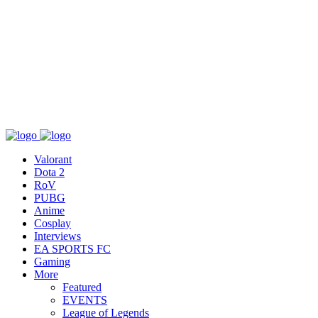
เกี่ยวกับ
สื่อ
T&C
ติดต่อเรา
Valorant
Dota 2
RoV
PUBG
Anime
Cosplay
Interviews
EA SPORTS FC
Gaming
More
Featured
EVENTS
League of Legends