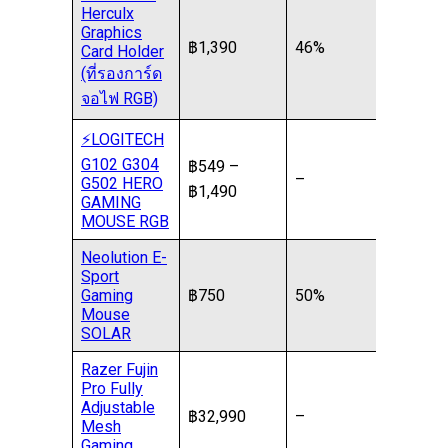
Herculx
Graphics
฿1,390
46%
Card Holder
(ที่รองการ์ด
จอไฟ RGB)
⚡️LOGITECH
G102 G304
฿549 –
–
G502 HERO
฿1,490
GAMING
MOUSE RGB
Neolution E-
Sport
Gaming
฿750
50%
Mouse
SOLAR
Razer Fujin
Pro Fully
Adjustable
฿32,990
–
Mesh
Gaming