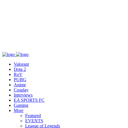
เกี่ยวกับ
สื่อ
T&C
ติดต่อเรา
Valorant
Dota 2
RoV
PUBG
Anime
Cosplay
Interviews
EA SPORTS FC
Gaming
More
Featured
EVENTS
League of Legends