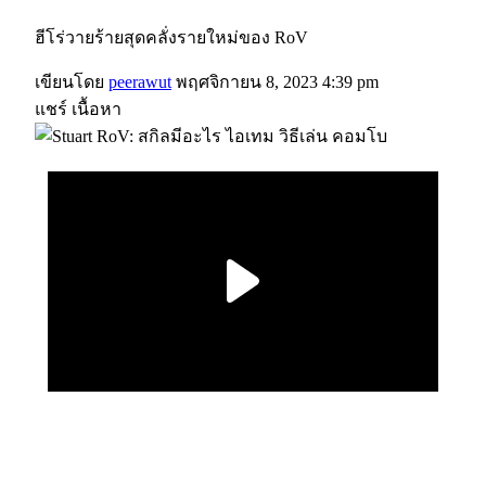
ฮีโร่วายร้ายสุดคลั่งรายใหม่ของ RoV
เขียนโดย
peerawut
พฤศจิกายน 8, 2023 4:39 pm
แชร์ เนื้อหา