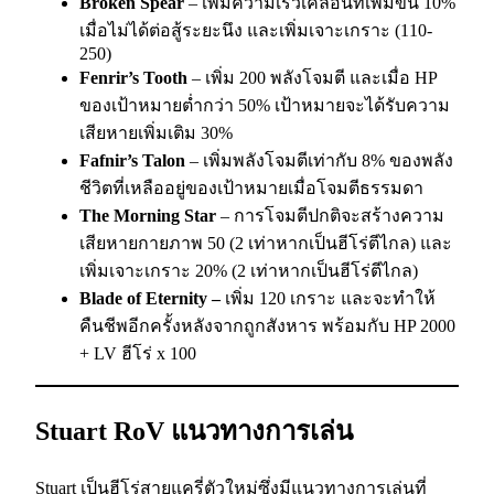
Broken Spear
– เพิ่มความเร็วเคลื่อนที่เพิ่มขึ้น 10%
เมื่อไม่ได้ต่อสู้ระยะนึง และเพิ่มเจาะเกราะ (110-
250)
Fenrir’s Tooth
– เพิ่ม 200 พลังโจมตี และเมื่อ HP
ของเป้าหมายต่ำกว่า 50% เป้าหมายจะได้รับความ
เสียหายเพิ่มเติม 30%
Fafnir’s Talon
– เพิ่มพลังโจมตีเท่ากับ 8% ของพลัง
ชีวิตที่เหลืออยู่ของเป้าหมายเมื่อโจมตีธรรมดา
The Morning Star
– การโจมตีปกติจะสร้างความ
เสียหายกายภาพ 50 (2 เท่าหากเป็นฮีโร่ตีไกล) และ
เพิ่มเจาะเกราะ 20% (2 เท่าหากเป็นฮีโร่ตีไกล)
Blade of Eternity –
เพิ่ม 120 เกราะ และจะทำให้
คืนชีพอีกครั้งหลังจากถูกสังหาร พร้อมกับ HP 2000
+ LV ฮีโร่ x 100
Stuart RoV แนวทางการเล่น
Stuart เป็นฮีโร่สายแครี่ตัวใหม่ซึ่งมีแนวทางการเล่นที่