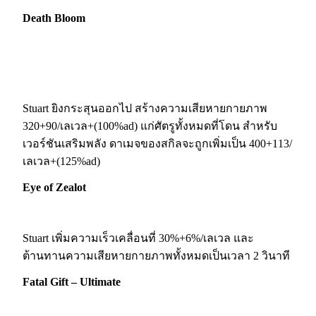
Death Bloom
Stuart ยิงกระสุนออกไป สร้างความเสียหายกายภาพ
320+90/เลเวล+(100%ad) แก่ศัตรูทั้งหมดที่โดน สำหรับ
เวอร์ชันเสริมพลัง ดาเมจของสกิลจะถูกเพิ่มเป็น 400+113/
เลเวล+(125%ad)
Eye of Zealot
Stuart เพิ่มความเร็วเคลื่อนที่ 30%+6%/เลเวล และ
ต้านทานความเสียหายกายภาพทั้งหมดเป็นเวลา 2 วินาที
Fatal Gift – Ultimate