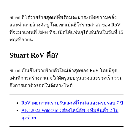
Stuart ฮีโร่วายร้ายสุดเท่ที่พร้อมจะมาระเบิดความคลั่ง
และทำลายล้างศัตรู โดยเขาเป็นฮีโร่รายล่าสุดของ RoV
ที่จะมาแทนที่ Joker ที่จะเปิดให้แฟนๆได้เล่นกันในวันที่ 15
พฤศจิกายน
Stuart RoV คือ?
Stuart เป็นฮีโร่วายร้ายตัวใหม่ล่าสุดของ RoV โดยมีจุด
เด่นที่การสร้างดาเมจใส่ศัตรูแบบรุนแรงและรวดเร็ว รวม
ถึงการเอาตัวรอดในจังหวะไฟต์
RoV เผยภาพแรกปรับแผนที่ใหม่ฉลองครบรอบ 7 ปี
AIC 2023 Wildcard : ส่องไลน์อัพ 8 ทีมลุ้นตั๋ว 2 ใบ
สุดท้าย