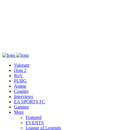
เกี่ยวกับ
สื่อ
T&C
ติดต่อเรา
Valorant
Dota 2
RoV
PUBG
Anime
Cosplay
Interviews
EA SPORTS FC
Gaming
More
Featured
EVENTS
League of Legends