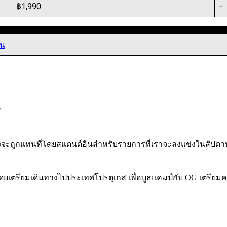
฿1,990
–
อน
 จึงจะถูกแทนที่โดยสแตนด์อินสำหรับรายการที่เราจะลงแข่งในสัปดาห์ห
ล้ว โดยเตรียมเดินทางไปประเทศโปรตุเกส เพื่อบูธแคมป์กับ OG เตรีย