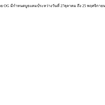
4 โดย OG มีกำหนดบูธแคมป์ระหว่างวันที่ 27ตุลาคม ถึง 25 พฤศจิกาย