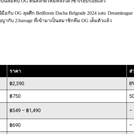
ินสมทบ OG ต้นสังกัดใหม่หลังได้วีซ่าเรียบร้อยแล้ว
องฝีมือกับ OG ลุยศึก BetBoom Dacha Belgrade 2024 และ Dreamleague
ากับ 23savage ที่เข้ามาเป็นสมาชิกทีม OG เต็มตัวแล้ว
ราคา
ส
฿2,390
8
฿750
5
฿549 – ฿1,490
–
฿690
–