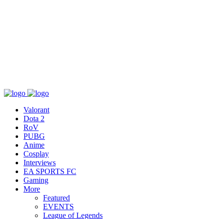
เกี่ยวกับ
สื่อ
T&C
ติดต่อเรา
Valorant
Dota 2
RoV
PUBG
Anime
Cosplay
Interviews
EA SPORTS FC
Gaming
More
Featured
EVENTS
League of Legends