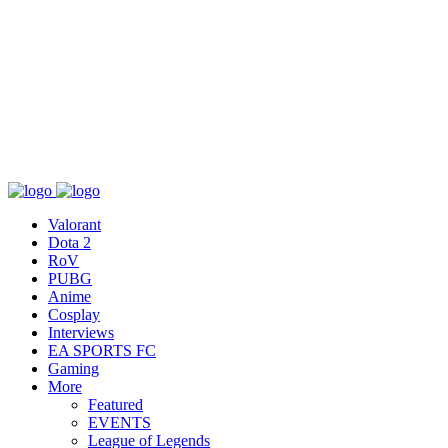
เกี่ยวกับ
สื่อ
T&C
ติดต่อเรา
Valorant
Dota 2
RoV
PUBG
Anime
Cosplay
Interviews
EA SPORTS FC
Gaming
More
Featured
EVENTS
League of Legends