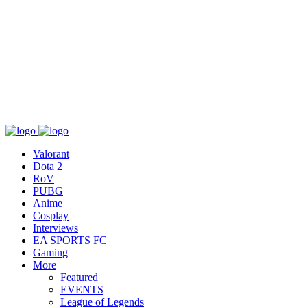
เกี่ยวกับ
สื่อ
T&C
ติดต่อเรา
Valorant
Dota 2
RoV
PUBG
Anime
Cosplay
Interviews
EA SPORTS FC
Gaming
More
Featured
EVENTS
League of Legends