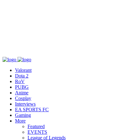
เกี่ยวกับ
สื่อ
T&C
ติดต่อเรา
Valorant
Dota 2
RoV
PUBG
Anime
Cosplay
Interviews
EA SPORTS FC
Gaming
More
Featured
EVENTS
League of Legends