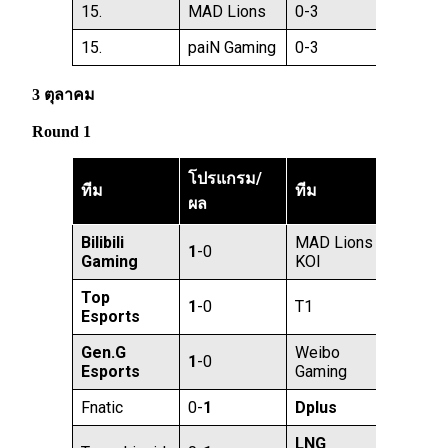
15.
MAD Lions
0-3
15.
paiN Gaming
0-3
3 ตุลาคม
Round 1
โปรแกรม/
ทีม
ทีม
ผล
Bilibili
MAD Lions
1
-0
Gaming
KOI
Top
1
-0
T1
Esports
Gen.G
Weibo
1
-0
Esports
Gaming
Fnatic
0-
1
Dplus
LNG