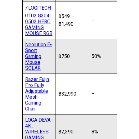
⚡️LOGITECH
G102 G304
฿549 –
–
G502 HERO
฿1,490
GAMING
MOUSE RGB
Neolution E-
Sport
Gaming
฿750
50%
Mouse
SOLAR
Razer Fujin
Pro Fully
Adjustable
฿32,990
–
Mesh
Gaming
Chair
LOGA DEVA
4K :
WIRELESS
฿2,390
8%
GAMING