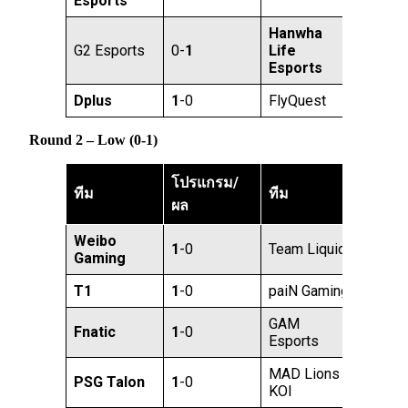
Esports
Hanwha
G2 Esports
0-
1
Life
Esports
Dplus
1
-0
FlyQuest
Round 2 – Low (0-1)
โปรแกรม/
ทีม
ทีม
ผล
Weibo
1
-0
Team Liquid
Gaming
T1
1
-0
paiN Gaming
GAM
Fnatic
1
-0
Esports
MAD Lions
PSG Talon
1
-0
KOI