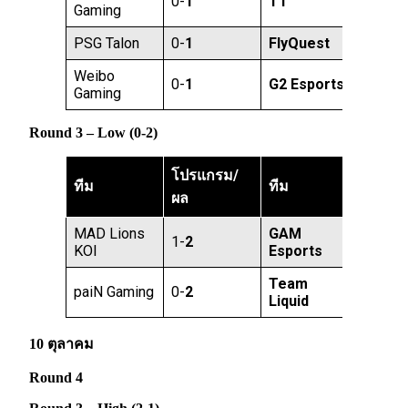
0-
1
T1
Gaming
PSG Talon
0-
1
FlyQuest
Weibo
0-
1
G2 Esports
Gaming
Round 3 – Low (0-2)
โปรแกรม/
ทีม
ทีม
ผล
MAD Lions
GAM
1-
2
KOI
Esports
Team
paiN Gaming
0-
2
Liquid
10 ตุลาคม
Round 4