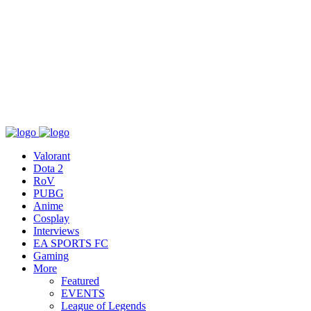
เกี่ยวกับ
สื่อ
T&C
ติดต่อเรา
Valorant
Dota 2
RoV
PUBG
Anime
Cosplay
Interviews
EA SPORTS FC
Gaming
More
Featured
EVENTS
League of Legends