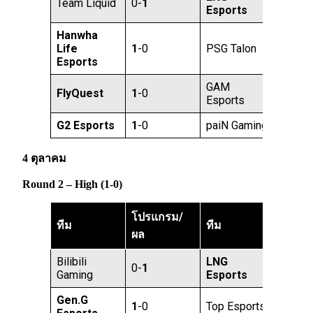
Team Liquid
0-
1
Esports
Hanwha
Life
1
-0
PSG Talon
Esports
GAM
FlyQuest
1
-0
Esports
G2 Esports
1
-0
paiN Gaming
4 ตุลาคม
Round 2 – High (1-0)
โปรแกรม/
ทีม
ทีม
ผล
Bilibili
LNG
0-
1
Gaming
Esports
Gen.G
1
-0
Top Esports