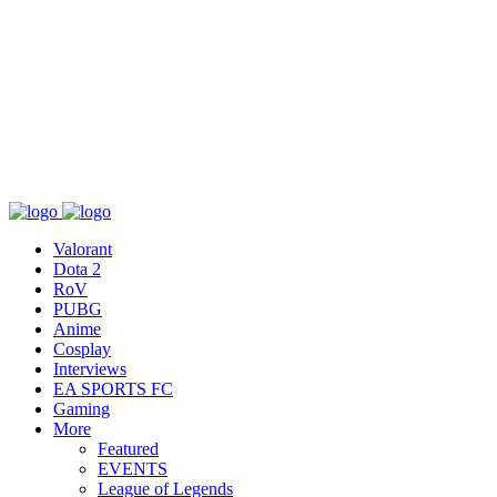
เกี่ยวกับ
สื่อ
T&C
ติดต่อเรา
Valorant
Dota 2
RoV
PUBG
Anime
Cosplay
Interviews
EA SPORTS FC
Gaming
More
Featured
EVENTS
League of Legends